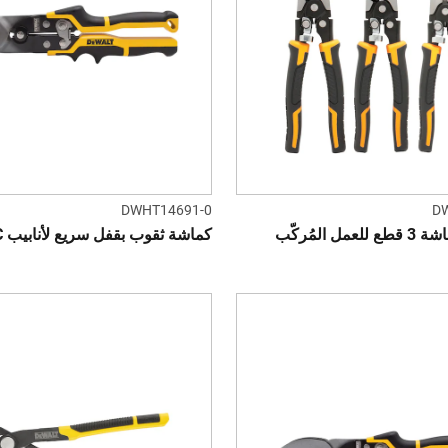
DWHT14691-0
D
 المُركّب
كماشة ثقوب بقفل سريع لأنابيب HVAC