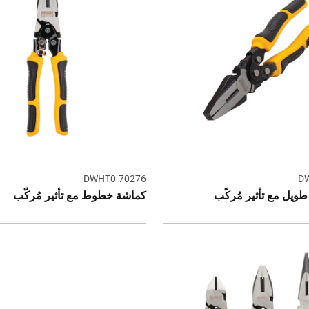
DWHT0-70276
D
ويل مع تأثير مُركّب
كماشة خطوط مع تأثير مُركّب