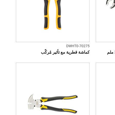
DWHT0-70275
كماشة قطرية مع تأثير مُركّب