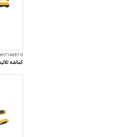
WHT14687-0
كماشة ثلاثية 