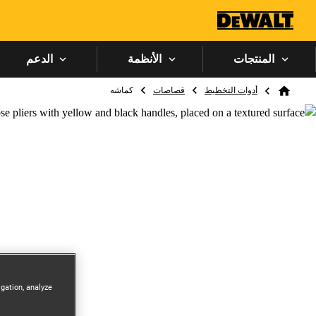
المنتجات
الأنظمة
الدعم
Breadcrumb
أدوات التخطيط
قصاصات
كماشه
Home
igation, analyze