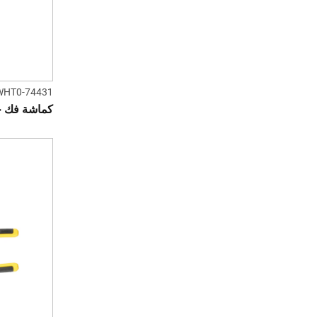
WHT0-74431
كماشة فك حرف V قفل د