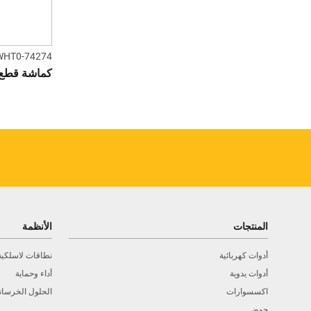
WHT0-74274
كماشة قطع قطري
المنتجات
الأنظمة
أدوات كهربائية
نطاقات لاسلكية
أدوات يدوية
أداء وحماية
اكسسوارات
الحلول الخرسان
حوض