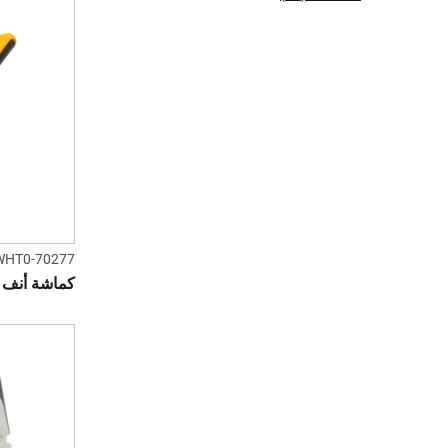
WHT0-70277
كماشة أنف ط