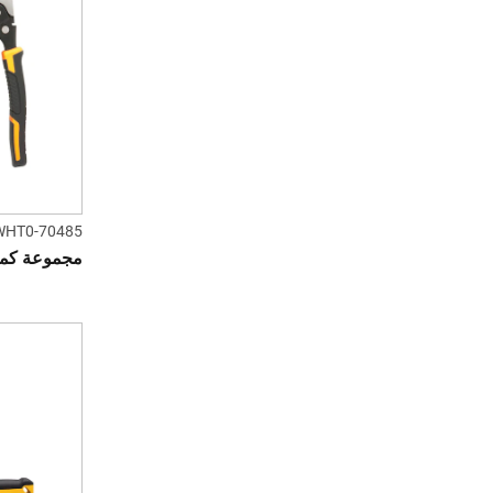
WHT0-70485
مجموعة كماشة 3 قطع للعمل