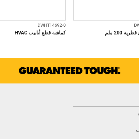
DWHT14692-0
D
ة 200 ملم
كماشة قطع أنابيب HVAC
ية