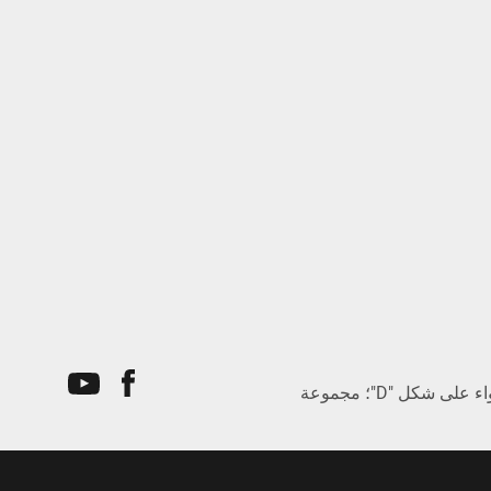
نظام الألوان الأصفر والأسود؛ شواية سحب الهواء على شكل "D"؛ مجموعة