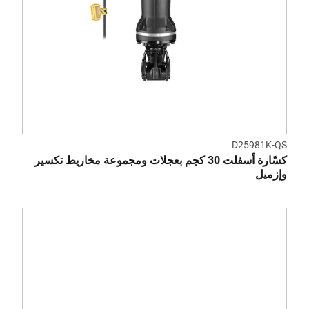
D25981K-QS
كسّارة أسفلت 30 كجم بعجلات ومجموعة مخاريط تكسير
وإزميل