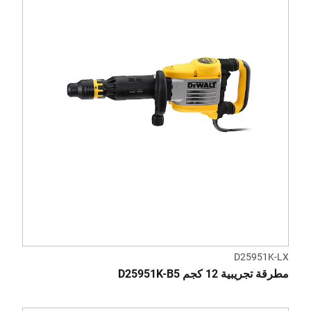
D25951K-LX
مطرقة تجريبية 12 كجم D25951K-B5