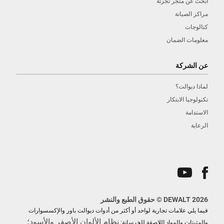
ابحث عن متجر تجزئة
مراكز الصيانة
كتالوجات
معلومات الضمان
عن الشركة
لماذا ديوالت؟
تكنولوجيا الابتكار
الاستدامة
الرعاية
DEWALT 2026 © حقوق الطبع والنشر
فيما يلي علامات تجارية لواحد أو أكثر من أدوات ديوالت باور والإكسسوارات
نظام الألوان الأصفر والأسود؛
والمثبتات والمواد اللاصقة للخرسانة: