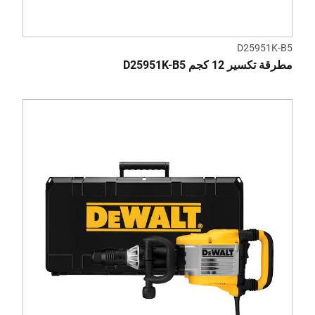
D25951K-B5
مطرقة تكسير 12 كجم D25951K-B5