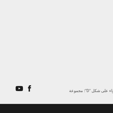
نظام الألوان الأصفر والأسود؛ شواية سحب الهواء على شكل "D"؛ مجموعة