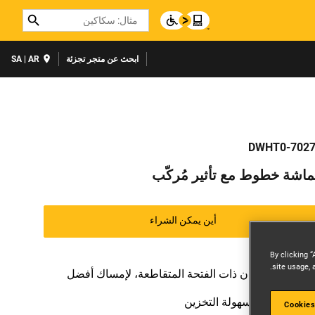
Search
ابحث عن متجر تجزئة
SA | AR
DWHT0-702
اشة خطوط مع تأثير مُركّب
أين يمكن الشراء
By clicking “
site usage, 
تصميم الأسنان ذات الفتحة المتقاطعة، لإمساك أفضل
آلية القفل، لسهولة التخزين
Cookies