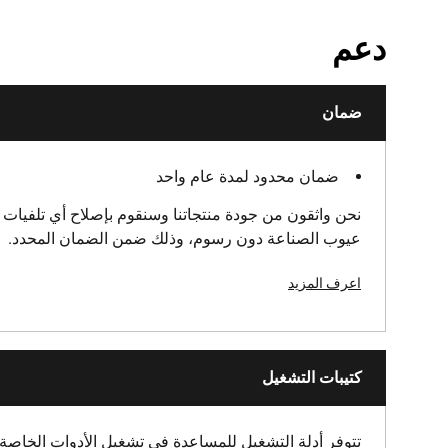
طول المنتج [مم]
دعم
نمط تغليف المنتج
ضمان
وزن المنتج [جم]
وزن المنتج الإجمالي [جم]
ضمان محدود لمدة عام واحد
نحن واثقون من جودة منتجاتنا وسنقوم بإصلاح أي تلفيات ن
عرض المنتج [مم]
عيوب الصناعة دون رسوم، وذلك ضمن الضمان المحدد.
اعرف المزيد
نوع منتج كماشة الوصلات الصلبة
المعايير / القواعد
كتيبات التشغيل
سعة تجريد الأسلاك [مم]
تتوفر أدلة التشغيل للمساعدة في تشغيل الأدوات الخاصة 