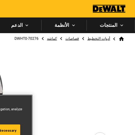
المنتجات
الأنظمة
الدعم
Breadcrumb
أدوات التخطيط
قصاصات
كماشه
DWHT0-70276
Home
igation, analyze
 Necessary