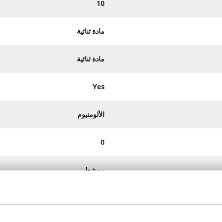
10
مادة ثنائية
مادة ثنائية
Yes
الألومنيوم
0
ممشط
25