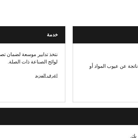
200
بطاقة معلقة
خدمة
270
270
نتخذ تدابير موسعة لضمان تصني
لوائح الصناعة ذات الصلة.
اتجة عن عيوب المواد أو
70
اعرف المزيد
كماشة مركبة
DIN ISO 5749
6
بك.