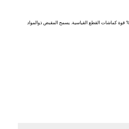
ماشة الخطوط ذات الإجراء المركب من ديوالت تشمل شفرات القطع المعالجة بالتبريد، مما يمنح هذه المقصات قوة قطع تفوق 70% قوة كماشات القطع القياسية. يسمح المقبض ذوالمواد