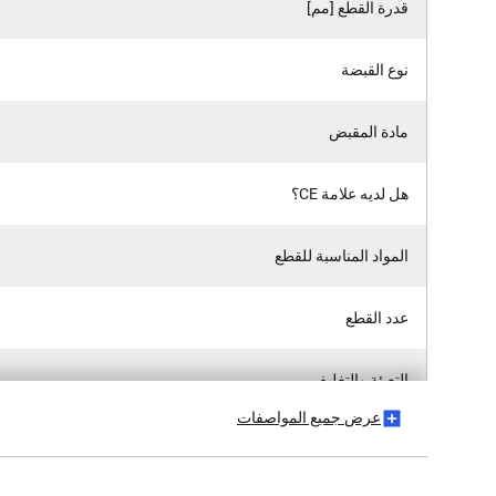
قدرة القطع [مم]
نوع القبضة
مادة المقبض
هل لديه علامة CE؟
المواد المناسبة للقطع
عدد القطع
التعبئة والتغليف
عرض جميع المواصفات
ارتفاع المنتج [مم]