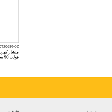
DT20689-QZ
فولت 50 سم