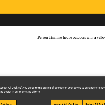
Skip to main content
Accept All Cookies”, you agree to the storing of cookies on your device to enhance site nav
and assist in our marketing efforts.
 Settings
Accept All Cookies
Reject All But