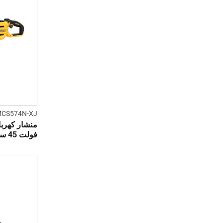
CS574N-XJ
فولت 45 سم (وحدة مستقلة)