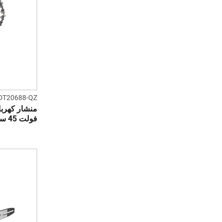
DT20688-QZ
فولت 45 سم