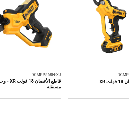
DCMPP568N-XJ
DCMP
قاطع الأغصان 18 فولت R
ت XR
مستقلة