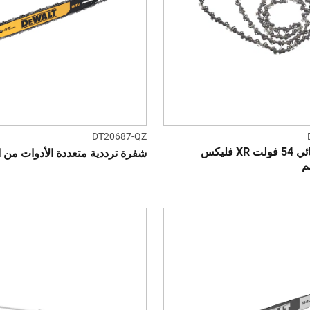
DT20687-QZ
منشار كهربائي 54 فولت XR فليكس
شفرة ترددية متعددة الأدوات من ال