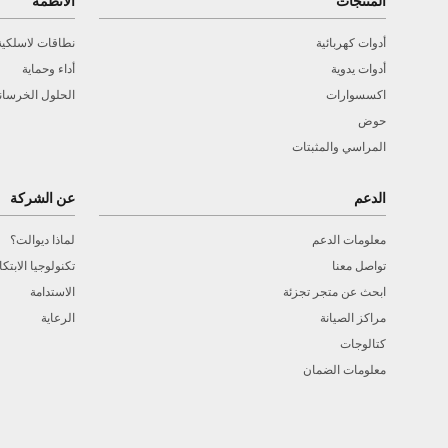
المنتجات
الأنظمة
أدوات كهربائية
نطاقات لاسلكية
أدوات يدوية
أداء وحماية
اكسسوارات
الحلول الخرسان
حوض
المراسي والمثبتات
الدعم
عن الشركة
معلومات الدعم
لماذا ديوالت؟
تواصل معنا
تكنولوجيا الابتكا
ابحث عن متجر تجزئة
الاستدامة
مراكز الصيانة
الرعاية
كتالوجات
معلومات الضمان