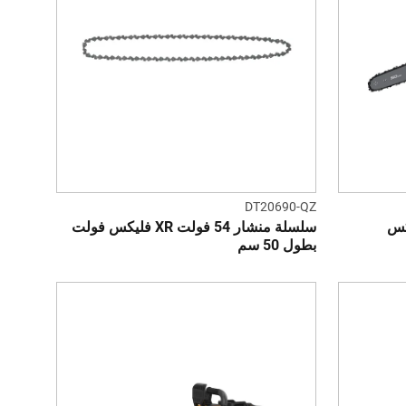
DT20690-QZ
ولت XR فليكس
سلسلة منشار 54 فولت XR فليكس فولت
بطول 50 سم