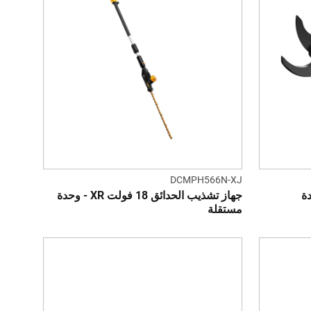
DCMPH566N-XJ
X - وحدة
جهاز تشذيب الحدائق 18 فولت XR - وحدة
مستقلة