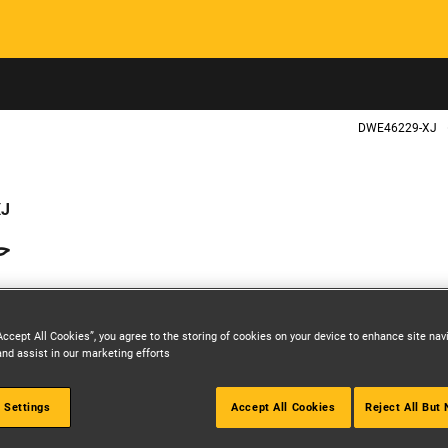
Skip to main content
DWE46229-XJ
XJ
حم
Accept All Cookies”, you agree to the storing of cookies on your device to enhance site nav
and assist in our marketing efforts.
 Settings
Accept All Cookies
Reject All But