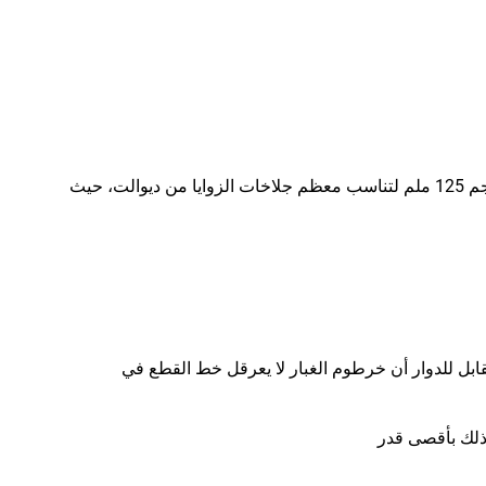
حماية قوية عالية الأداء لقطع الخرسانة بدون إنتاج الغبار في تطبيقات قطع الخرسانة الاحترافية في أصعب مواقع العمل. متوفرة بحجم 125 ملم لتناسب معظم جلاخات الزوايا من ديوالت، حيث
قابل للدوار أن خرطوم الغبار لا يعرقل خط القطع في
 ذلك بأقصى قدر