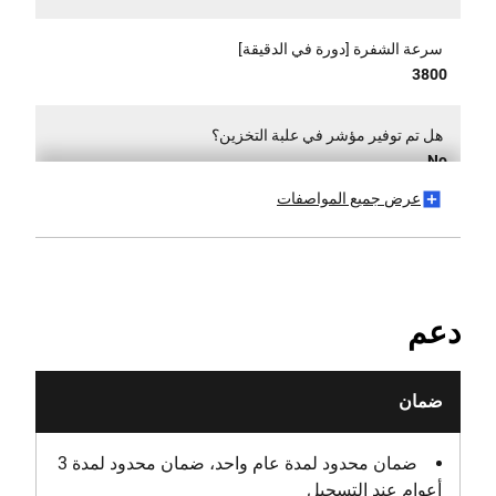
سرعة الشفرة [دورة في الدقيقة]
3800
هل تم توفير مؤشر في علبة التخزين؟
No
عرض جميع المواصفات
أقصى قدرة قطع (45°/45°) [مم]
211 x 63
أقصى قدرة قطع (45°/90°) [مم]
دعم
211 x 112
أقصى قدرة قطع (90°/45°) [مم]
ضمان
268 x 63
ضمان محدود لمدة عام واحد، ضمان محدود لمدة 3
أقصى قدرة قطع (90°/90°) [مم]
أعوام عند التسجيل