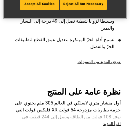
لتطبيقات البناء العالية الطلب
Accept All Cookies
Reject All But Necessary
يوفر إعداد توقف سريع للإصدار السريع إعدادًا دقيقًا
وبسيطًا لزوايا شطبة تصل إلى 49 درجة إلى اليسار
واليمين
تسمح أداة الحزّ المبتكرة بتعديل عمق القطع لتطبيقات
الحزّ والفصل
عرض المزيد من المميزات
نظرة عامة على المنتج
أول منشار متري لاسلكي في العالم 305 ملم يحتوي على
حزمة بطاريات مزدوجة 54 فولت XR فليكس فولت التي
توفر 108 فولت من الطاقة وتصل إلى 244 قطعة في
الشحنة الواحدة (244 قطعة، 90 × 45 ملم من خشب
اقرأ المزيد