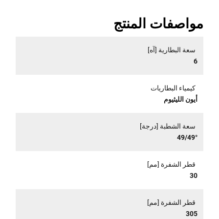
مواصفات المنتج
سعة البطارية [آه]
6
كيمياء البطاريات
أيون الليثيوم
سعة الشطبة [درجة]
49/49°
قطر الشفرة [مم]
30
قطر الشفرة [مم]
305