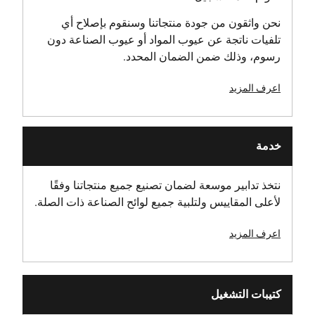
303 x 110
نحن واثقون من جودة منتجاتنا وسنقوم بإصلاح أي
تلفيات ناتجة عن عيوب المواد أو عيوب الصناعة دون
أقصى عمق للقطع [مم]
رسوم، وذلك ضمن الضمان المحدد.
170
اعرف المزيد
التعبئة والتغليف
كرتون
خدمة
زوايا المتراس المحتملة [درجة]
50°/60°
نتخذ تدابير موسعة لضمان تصنيع جميع منتجاتنا وفقًا
لأعلى المقاييس ولتلبية جميع لوائح الصناعة ذات الصلة.
مصدر الطاقة
لاسلكي
اعرف المزيد
ارتفاع المنتج [مم]
396
كتيبات التشغيل