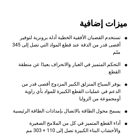
الصنوبر الهيكلي). متوافق بشكل كامل مع نظام AirLockTM
ومع نظام XPS للقطع العرضي، يتعامل مع قطع الخشب
الثقيلة بأقصى درجات الأمان والدقة والإنتاجية. وحدة
ميزات إضافية
مستقلة، البطاريات والشاحن تُباع بشكل منفصل. يأتي مع
بطاريتين 6 أمبير وشاحن.
تستخدم القضبان الأفقية الخطية أدلة برونزية لتوفير
أقصى قدر من الدقة عند قطع المواد التي تصل إلى 345
ملم
التحكم المتميز في الغبار والانحراف بعيدًا عن منطقة
القطع
يوفر السياج المنزلق الكبير المزدوج أقصى قدر من
الدعم في عمليات القطع الكبيرة للمواد بأي زاوية
أومجموعة من الزوايا
يسمح محول الطاقة بالاتصال بإمدادات الطاقة الرئيسية
أداء القطع المتميز في كل من الملامح الصغيرة
والأخشاب البناء الكبيرة تصل إلى 110 × 303 مم