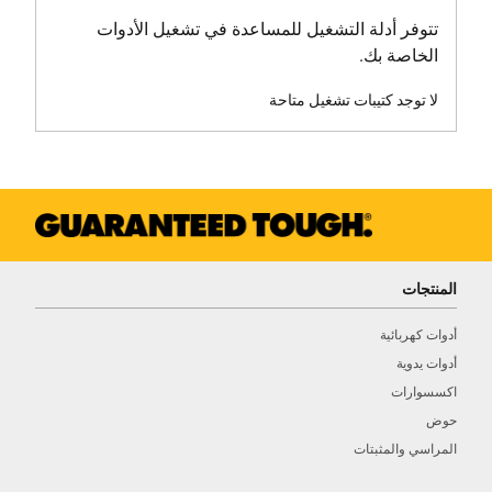
طول المنتج [مم]
تتوفر أدلة التشغيل للمساعدة في تشغيل الأدوات
770
الخاصة بك.
وزن المنتج [كجم]
لا توجد كتيبات تشغيل متاحة
25.5
عرض المنتج [مم]
470
سمك شفرة المنشار [مم]
المنتجات
2.16
أدوات كهربائية
عدم اليقين K1 (الاهتزاز)
أدوات يدوية
1.5 m/s2
اكسسوارات
حوض
الجهد [فولت]
المراسي والمثبتات
2 x 54