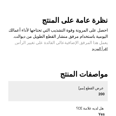
نظرة عامة على المنتج
احصل على المرونة وقوة التشذيب التي تحتاجها لأداء أعمالك
اليومية باستخدام مرفق منشار القطع الطويل من ديوالت.
يعمل هذا المرفق الإضافيةعالي الفائدة على تغيير الرأس
وتوصيل ذراع الرافعة المنفصلة XR فليكس فولت 54 فولت
اقرأ المزيد
(DCMAS5713) بسرعة وتحويله إلى معدة أخرى. قم
بمعالجة المهام المختلفة باستخدام قضيب وسلسلة 20 سم
منخفضة الصيانة مع قدرة التزييت التلقائي وعمود التمديد
مواصفات المنتج
للوصول بشكل أكبر إلى الأماكن المختلفة. تتوفر مرفقات
إضافية للتحويل إلى أدوات خارجية أخرى.
عرض القطع [مم]
200
هل لديه علامة CE؟
Yes