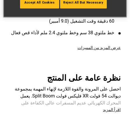
يستعمل الأدوات الخارجية لإنجاز المهمة
Accept All Cookies
Reject All But Necessary
محرك عالي الكفاءة عديم المسفرات - يقدم ما يصل إلى
60 دقيقة وقت التشغيل (9.0 أمبير)
خط ملتوي 38 سم وخط ملتوي 2.4 ملم لأداء قص فعال
عرض المزيد من المميزات
نظرة عامة على المنتج
احصل على المرونة والقوة اللازمة لإنهاء المهمة بمجموعة
ديوالت 54 فولت XR فليكس فولت Split Boom. يعمل
المحرك الكهربائي عديم المسفرات عالي الكفاءة على
تحسين وقت التشغيل وعمر المنتج مع توفير القدرة المناسبة
اقرأ المزيد
للتعامل مع الأعمال الصعبة وتأديتها معها بسهولة، حيث
يتحمل الاستخدام الشاق. يمكنك تحويله بسهولة إلى أدوات