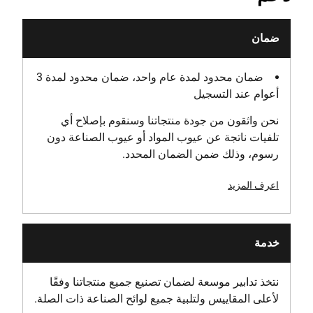
وزن المنتج [كجم]
ضمان
5.4
ضمان محدود لمدة عام واحد، ضمان محدود لمدة 3
عرض المنتج [مم]
أعوام عند التسجيل
200
نحن واثقون من جودة منتجاتنا وسنقوم بإصلاح أي
وقت التشغيل [دقيقة]
تلفيات ناتجة عن عيوب المواد أو عيوب الصناعة دون
60 min
رسوم، وذلك ضمن الضمان المحدد.
اعرف المزيد
نوع الزناد
سرعة متغيرة
خدمة
الجهد [فولت]
54
نتخذ تدابير موسعة لضمان تصنيع جميع منتجاتنا وفقًا
لأعلى المقاييس ولتلبية جميع لوائح الصناعة ذات الصلة.