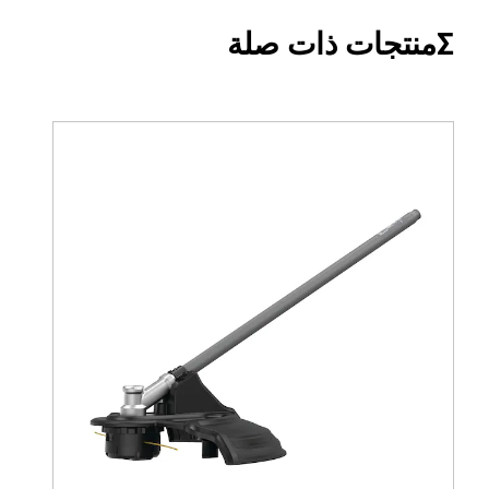
Σمنتجات ذات صلة
هل لديه آلية الإفراج السريع؟
Yes
هل لديه مقبض ثانوي؟
Yes
هل البطارية متضمنة؟
No
هل هو بدون فرشاة؟
Yes
سرعة قطع الخط [دورة في الدقيقة]
5400
قطر الخط [مم]