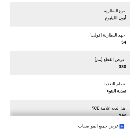
نوع البطارية
أيون الليثيوم
جهد البطارية [فولت]
54
عرض القطع [مم]
380
نظام التغذية
تغذية النتوء
هل لديه علامة CE؟
Yes
عرض جميع المواصفات
هل يحتوي على إعدادات عالية - منخفضة؟
Yes