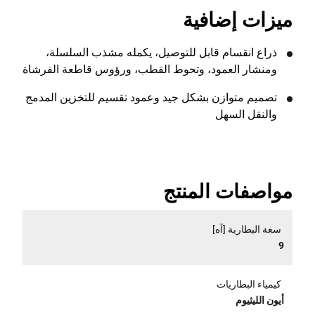
خارجية مختلفة باستخدام قدرته العالمية على تثبيت قطع
ميزات إضافية
مختلفة به والتي تسمح لك بتوصيل إضافات وأداء المزيد من
العمل. المرفقات المتاحة هي: DCMASST1N - جزازة
ذراع انقسام قابل للتوصيل، يكمله مشذب السلسلة،
العشب، DCMASBC1N - جزازة الشجيرات، DCMASPH6N
- مقص السياج الطويل وDCMASPS5N - منشار القطع
ومنشار العمود، وتحوط القطب، ورؤوس قاطعة الفرشاة
الطويل.
تصميم متوازن بشكل جيد وعمود تقسيم للتخزين المدمج
والنقل السهل
مواصفات المنتج
سعة البطارية [آه]
9
كيمياء البطاريات
أيون الليثيوم