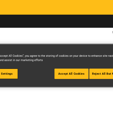
Skip to main content
GB
Accept All Cookies”, you agree to the storing of cookies on your device to enhance site nav
and assist in our marketing efforts.
مطر
 Settings
Accept All Cookies
Reject All But