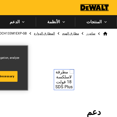
المنتجات
الأنظمة
الدعم
Breadcrumb
ساندرز
مطارق الهدم
المطارق الدوارة
DCH133M1EXP-GB
Home
igation, analyze
 Necessary
دعم