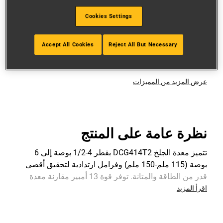
الأكبر عند استخدامه في المساحات المحصورة
Cookies Settings
يوفر الوضع الجانبي للمقبض راحة أكبر وتحكم أفضل
محرك بقوة تعادل 13 أمبير مقارنة بوحدة سلكية
Accept All Cookies
Reject All But Necessary
D28144
عرض المزيد من المميزات
نظرة عامة على المنتج
تتميز معدة الجلخ DCG414T2 بقطر 4-1/2 بوصة إلى 6
بوصة (115 ملم-150 ملم) وفرامل ارتدادية لتحقيق أقصى
قدر من الطاقة والمتانة. توفر قوة 13 أمبير مقارنة معدة
الجلخ D28144N مع ميزة التنقل والراحة لاسلكيًا من خلال
اقرأ المزيد
تقنية فليكس فولت الثورية من ديوالت. تأتي DCG414T2 مع
بطاريتين فليكس فولت وشاحن سريع وحقيبة أدوات.