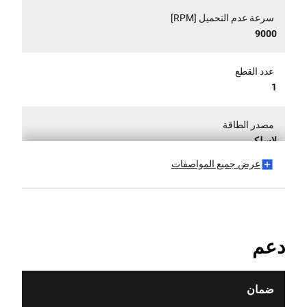
سرعة عدم التحميل [RPM]
9000
عدد القطع
1
مصدر الطاقة
لاسلكي
عرض جميع المواصفات
قطر المنتج [مم]
125
طول المنتج [مم]
دعم
60
وزن المنتج [كجم]
ضمان
2.2