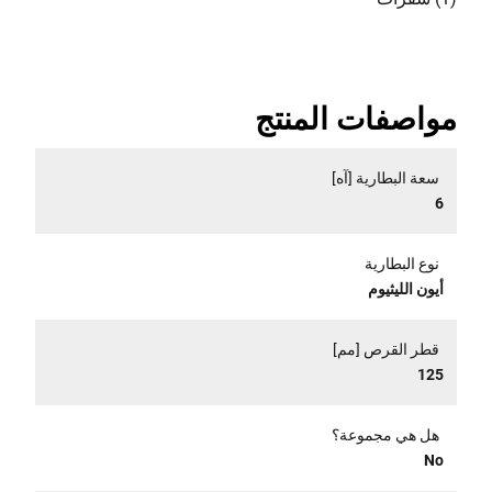
مواصفات المنتج
سعة البطارية [آه]
6
نوع البطارية
أيون الليثيوم
قطر القرص [مم]
125
هل هي مجموعة؟
No