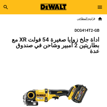
Skip to main content
Breadcrumb
Search
زاوية المطاحن
Home
DCG414T2-GB
اداة جلخ زوايا صغيرة 54 فولت XR مع
بطاريتين 2 أمبير وشاحن في صندوق
عدة