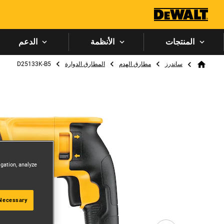
المنتجات
الأنظمة
الدعم
Breadcrumb
ساندرز
مطارق الهدم
المطارق الدوارة
D25133K-B5
Home
igation, analyze
 Necessary