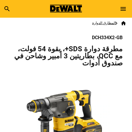
Skip to main content
Breadcrumb
Search
المطارق الدوارة
Home
DCH334X2-GB
مطرقة دوارة SDS+، بقوة 54 فولت،
مع QCC، بطاريتين 3 أمبير وشاحن في
صندوق أدوات