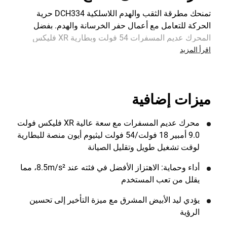
تمنحك مطرقة الثقب والهدم اللاسلكية DCH334 حرية
الحركة للتعامل مع أعمال حفر الخرسانة والهدم. بفضل
المحرك عديم المسفرات 54 فولت وبطارية XR فليكس
فولت 9 أمبير، يوفر 3.5 جول من طاقة الصدمة وقادر على
اقرأ المزيد
حفر ما يصل إلى 66 ثقبًا في الخرسانة بشحنة واحدة. يتضمن
مشبك تغيير سريع بتقنية SDS PLUS ومشبك تصعيد بثلاث
فكوك. يأتي مع 2 بطارية 9 أمبير وشاحن وصندوق تخزين
ميزات إضافية
TSTAK.
محرك عديم المسفرات مع سعة عالية XR فليكس فولت
9.0 أمبير 18 فولت/54 فولت ليثيوم أيون منصة للبطارية
لوقت تشغيل طويل وتقليل الصيانة
أداء وحماية: الاهتزاز الأفضل في فئته عند 8.5m/s²، مما
يقلل من تعب المستخدم
يؤدي ليد الأبيض المشرق مع ميزة التأخير إلى تحسين
الرؤية