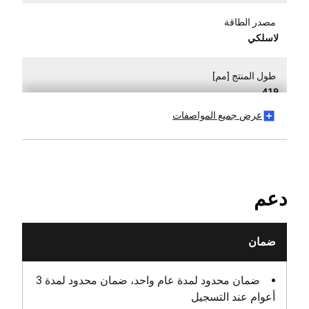
مصدر الطاقة
لاسلكي
طول المنتج [مم]
419
عرض جميع المواصفات
وزن المنتج [كجم]
3.9
عرض المنتج [مم]
دعم
95
قياس الاهتزاز (النقش) [م/ث²]
ضمان
8.5
ضمان محدود لمدة عام واحد، ضمان محدود لمدة 3
قياس الاهتزاز (الحفر) [م/ث²]
أعوام عند التسجيل
7.5