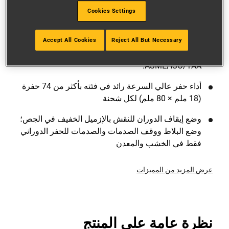
مفتاح متوفران للتبديل السهل بين التطبيقات الدورانية/
Cookies Settings
الدورانية الإضافية والدورانية فقط. ويتيح الاتصال بتقنية
البلوتوث نقل وحفظ جميع القياسات على هاتفك الذكي
أوجهازك اللوحي أوحاسوبك من خلال تطبيق Tool
Accept All Cookies
Reject All But Necessary
Connect المجاني. كما يتوافق مع معايير
ASME/ISO/TAA.
أداء حفر عالي السرعة رائد في فئته بأكثر من 74 حفرة
(18 ملم × 80 ملم) لكل شحنة
وضع إيقاف الدوران للنقش بالإزميل الخفيف في الجص؛
وضع البلاط ووقف الصدمات والصدمات للحفر الدوراني
فقط في الخشب والمعدن
عرض المزيد من المميزات
نظرة عامة على المنتج